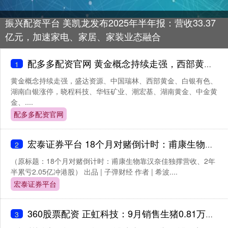
振兴配资平台 美凯龙发布2025年半年报：营收33.37
亿元，加速家电、家居、家装业态融合
配多多配资官网 黄金概念持续走强，西部黄金等多股涨停
1
黄金概念持续走强，盛达资源、中国瑞林、西部黄金、白银有色、
湖南白银涨停，晓程科技、华钰矿业、潮宏基、湖南黄金、中金黄
金、....
配多多配资官网
宏泰证券平台 18个月对赌倒计时：甫康生物靠汉奈佳独撑营收、2年半累亏2.05亿冲港股
2
（原标题：18个月对赌倒计时：甫康生物靠汉奈佳独撑营收、2年
半累亏2.05亿冲港股） 出品 | 子弹财经 作者 | 希波....
宏泰证券平台
360股票配资 正虹科技：9月销售生猪0.81万头，销售收入1051.93万元
3