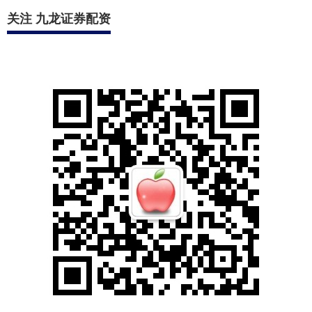
昔日国足劲旅、名将荣昊，近日在社交
媒体上郑重宣布，他将披上山东泰安队
的战袍，征战鲁超联赛。这是他职业生
涯中首次代表山东球队出战正式联赛，
查看：
分类：
138
九龙证券配资
消息一出，立刻在齐鲁大地....
千信网配资官网 阿森
西奥的艰难时刻：从
中场明星到第四中卫
的转变分析
在这个赛季的开局阶段，劳尔-阿森西奥
的命运似乎与他的期望相去甚远。根据
《阿斯报》的报道，这位曾经的中场明
星至今未能在新赛季中获得出场机会，
查看：
分类：
185
实盘杠杆配资平台
成为了皇马后防线的第四....
新宝融资配资平台 物
业管理概念震荡反
弹，中天服务涨停
物业管理概念震荡反弹，中天服务涨