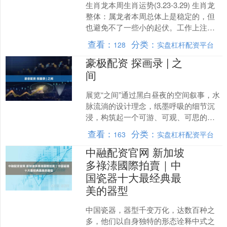
生肖龙本周生肖运势(3.23-3.29) 生肖龙
整体：属龙者本周总体上是稳定的，但
也避免不了一些小的起伏。工作上注意
疏通和调整职场人际关系，作好利益分
查看：
分类：
128
实盘杠杆配资平台
配，以免....
豪极配资 探画录 | 之
间
展览“之间”通过黑白昼夜的空间叙事，水
脉流淌的设计理念，纸墨呼吸的细节沉
浸，构筑起一个可游、可观、可思的场
域，深入探讨了“之间性”在当代的意义与
查看：
分类：
163
实盘杠杆配资平台
表达。本期探画录....
中融配资官网 新加坡
多祿溙國際拍賣｜中
国瓷器十大最经典最
美的器型
中国瓷器，器型千变万化，达数百种之
多，他们以自身独特的形态诠释中式之