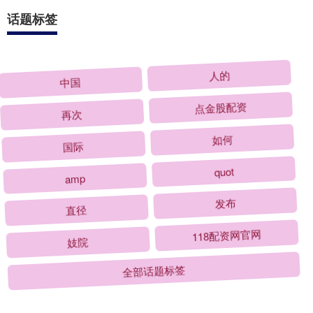
杨浦跑。 坐22路，慢，上海人讲——往
查看：
分类：
102
九龙证券配资
前“腾”。过了大连....
配亿多配资APP下载
前罗马高管：弗里德
金家族拯救了罗马，
但依赖了一些并不合
适的人
直播吧9月13日讯 弗朗切斯科-帕斯托雷
拉是前罗马俱乐部可持续发展与社区关
系部门主管，在接受罗马TG采访时讲述
了他在特里戈里亚的经历。 他称：“在一
查看：
分类：
148
专业实盘配资杠杆
个你是唯一一....
在线杠杆配资 新长友
佑自己官宣加盟山东
队，将代表俱乐部出
场超级联赛，鲁能球
迷点赞欢迎