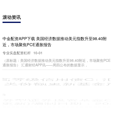
停，珠江股份、东方智造、南都物业、
深华发Ａ、德必集团、北辰实业等跟
涨。....
查看：
分类：
111
九龙证券配资
股票配资哪家好APP
下载 贵州茅台重新成
为A股第一高价股
南方财经9月1日电，贵州茅台股价盘中
超过寒武纪，重新成为A股市场第一高价
股。....
查看：
分类：
214
九龙证券配资
赤盈策略官网 比亚迪
A股成交额达100亿元
现跌近4%
比亚迪A股成交额达100亿元，现跌近
4%。 文章来源：东方财富Choice数据 责
任编辑：70 郑重声明：东方财富发布此