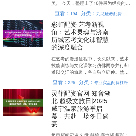
美。 今天，整理出了10件最为经典的瓷
器器型，也可以说是“最美的10件器型”，
查看：
分类：
194
九龙证券配资
以供广大瓷器藏....
彩虹配资 艺考新视
角：艺术灵魂与济南
历城艺考文化课智慧
的深度融合
在艺考的漫漫征程中，长久以来，艺术
技能训练与文化课学习仿佛两条并行却
难以交汇的轨道，各自独立延伸。然
而，当下艺考正呈现出全新视角——艺
查看：
分类：
225
专业实盘配资杠杆
术灵魂与济南历城艺考文化课....
灵菲配资官网 知音湖
北 超级文旅日|2025
咸宁温泉旅游季启
幕，共赴一场冬日盛
宴
极目新闻记者 刘微 韩婷 郑力强 摄影：