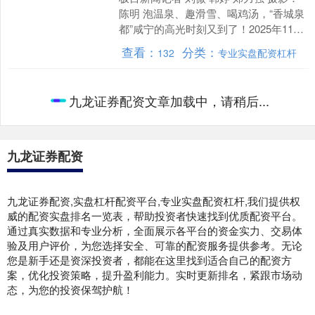
陈明 泡温泉、趣滑雪、喝鸡汤，“香城泉
都”咸宁的高光时刻又到了！2025年11月
14日至15日，“知音湖北 超级文旅日”....
查看：
分类：
132
专业实盘配资杠杆
319策略 超级文旅日
咸宁放大招！凭演唱
会、高铁票等票根吃
喝玩乐尽享优惠~
知音湖北 超级文旅日 咸宁放大招啦！ 免
费游、折上折，持续整个冬天 从11月持
续到2026年春节，我们整合了全市文旅
资源，推出主题福利，无论你来自哪
查看：
分类：
191
实盘杠杆配资平台
里，都能找到....
鼎冠优配官网 戴刀：
沪江的风
走在上理工校园，江风直钻耳朵，墙面
却因日照存下暖意。那温度，散不掉，
因为有故事。 我住虹口那会儿，就爱往