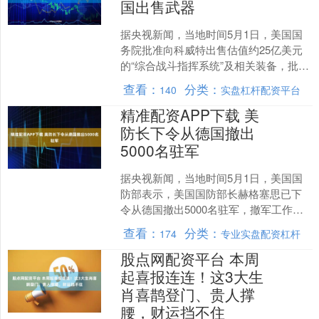
国出售武器
据央视新闻，当地时间5月1日，美国国
务院批准向科威特出售估值约25亿美元
的“综合战斗指挥系统”及相关装备，批准
向以色列出售价值为9.924亿美元的“先进
查看：
分类：
140
实盘杠杆配资平台
精确杀伤....
精准配资APP下载 美
防长下令从德国撤出
5000名驻军
据央视新闻，当地时间5月1日，美国国
防部表示，美国国防部长赫格塞思已下
令从德国撤出5000名驻军，撤军工作将
在未来6至12个月内完成。 举报 相关阅
查看：
分类：
174
专业实盘配资杠杆
读 纳指站上....
股点网配资平台 本周
起喜报连连！这3大生
肖喜鹊登门、贵人撑
腰，财运挡不住