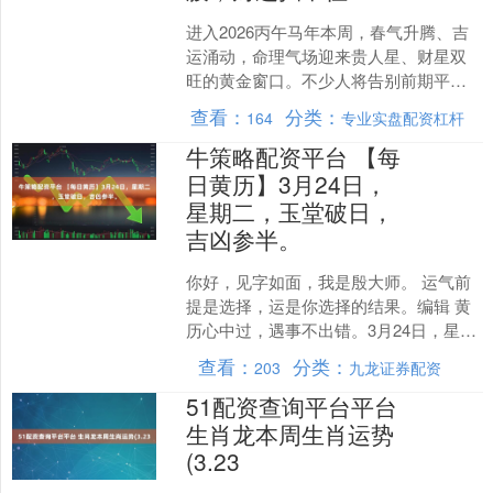
进入2026丙午马年本周，春气升腾、吉
运涌动，命理气场迎来贵人星、财星双
旺的黄金窗口。不少人将告别前期平
淡，迎来喜事扎堆、机遇频现的高光时
查看：
分类：
164
专业实盘配资杠杆
刻。尤其是以下3大生肖....
牛策略配资平台 【每
日黄历】3月24日，
星期二，玉堂破日，
吉凶参半。
你好，见字如面，我是殷大师。 运气前
提是选择，运是你选择的结果。编辑 黄
历心中过，遇事不出错。3月24日，星期
二，农历二月初六，大家可以先留下一
查看：
分类：
203
九龙证券配资
句：破旧立新。祝....
51配资查询平台平台
生肖龙本周生肖运势
(3.23