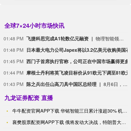
全球7×24小时市场快讯
01:48 PM
飞捷科思完成A1轮数亿元融资
物理智能领军企业飞捷科思智能科技（上海）有限公司宣布完成A1轮融资。本轮由老股东泰达科投携手海松资本、复旦科创共同领投，毅达资本、优势资本、踊跃资本、汇融基金、财鑫资本、湘江国投作为新增投资方参与投资；云启资本、硅港资本、中赢创投、常垒创投等现有股东继续追加投资，融资金额数亿元。
01:48 PM
日本最大电
01:45 PM
西门子首席执行官称
01:44 PM
摩根士
01:43 PM
陈之兵出任山高刀具中国区总经理
8月6日，山高刀具宣布，陈之兵自2026年8月1日起正式出任山高刀具中国区总经理。陈之兵曾于山特维克可乐满中国区及北亚地区担任多个核心管理职位。
九龙证券配资 直播
牛牛配资官网APP下载 华铭智能三日累计涨超30% 机构席位
襄樊股票配资网APP下载 俄将发动大决战，特朗普大怒，美军高