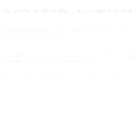
内容旨在传播更多信息，与本站立场无
查看：
分类：
221
九龙证券配资
关，不....
原油期货配资平台
APP下载 固态电池概
念持续走高 德新科
技、国轩高科等多股
涨停
人民财讯9月1日电，固态电池概念持续
走高，截至发稿，杭可科技、德新科
技、国轩高科等多股涨停，长阳科技、
利元亨、宏工科技等跟涨。....
查看：
分类：
173
专业实盘配资杠杆
金囤配资 房地产板块
震荡走高 中天服务、
万通发展涨停
人民财讯9月1日电，房地产板块震荡走
高，截至发稿，中天服务、万通发展涨
停，空港股份、珠江股份、上实发展、