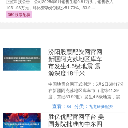
正虹科技公告，公司2025年9月销售生猪0.81万头，销售收入
1051.93万元，环比变动分别减少51.73%、53.9....
360股票配资
汾阳股票配资网官网
新疆阿克苏地区库车
市发生4.5级地震 震
源深度18千米
中国地震台网正式测定：5月2日6时17分
在新疆阿克苏地区库车市（北纬41.29
度，东经83.92度）发生4.5级地震，震源
深度18千米。 举报 相关阅读 新疆伊....
查看：
分类：
84
九龙证券配资
胜亿优配官网平台 美
国务院批准向中东四